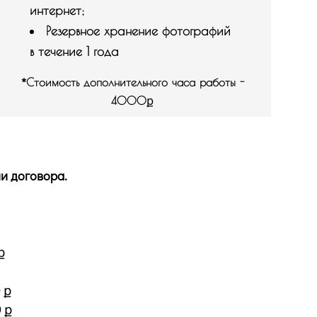
интернет;
Резервное хранение фотографий
в течение 1 года
*
Стоимость дополнительного часа работы -
4000
ք
и договора.
ք
 ք
 ք