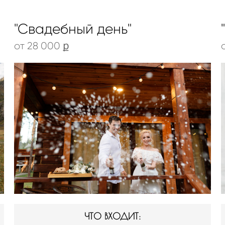
"Свадебный день"
от 28
000 ք
ЧТО ВХОДИТ: